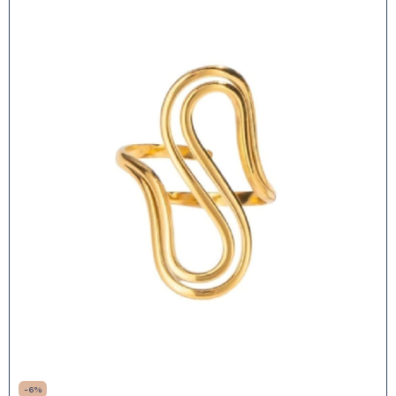
-
6
%