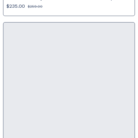
Oro de 18K con Perla
$235.00
$259.00